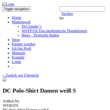
Toggle navigation
Suchen
Home
hrr
Markenwelt
Dr.Clauder´s
WAFFA® Das medizinische Hundekissen
Blepi - Tierprofis finden
Shop
Partner werden
Ich bin Profi
Magazin
Kontakt
Login
« Zurück zur Übersicht
DC Polo-Shirt Damen weiß S
Artikel-Nr.
W93635S
DC Polo-Shirt Damen weiß S